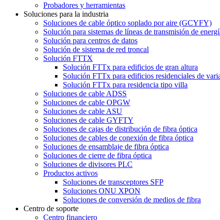
Probadores y herramientas
Soluciones para la industria
Soluciones de cable óptico soplado por aire (GCYFY)
Solución para sistemas de líneas de transmisión de energí
Solución para centros de datos
Solución de sistema de red troncal
Solución FTTX
Solución FTTx para edificios de gran altura
Solución FTTx para edificios residenciales de vari
Solución FTTx para residencia tipo villa
Soluciones de cable ADSS
Soluciones de cable OPGW
Soluciones de cable ASU
Soluciones de cable GYFTY
Soluciones de cajas de distribución de fibra óptica
Soluciones de cables de conexión de fibra óptica
Soluciones de ensamblaje de fibra óptica
Soluciones de cierre de fibra óptica
Soluciones de divisores PLC
Productos activos
Soluciones de transceptores SFP
Soluciones ONU XPON
Soluciones de conversión de medios de fibra
Centro de soporte
Centro financiero