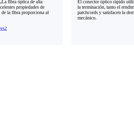
.
,
La fibra óptica de alta
El conector óptico rápido uti
xcelentes propiedades de
la terminación, tanto el rendi
 de la fibra proporciona al
patchcords y satisfacen la de
mecánico.