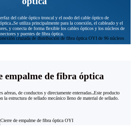
óptica
terfaz del cable óptico troncal y el nodo del cable óptico de
óptica.
.
Se utiliza principalmente para la conexión, el cableado y el
ores, y conecta de forma flexible los cables ópticos y los núcleos de
nectores y puentes de fibra óptica.
e empalme de fibra óptica
es aéreas, de conductos y directamente enterradas.
.
Este producto
on la estructura de sellado mecánico lleno de material de sellado.