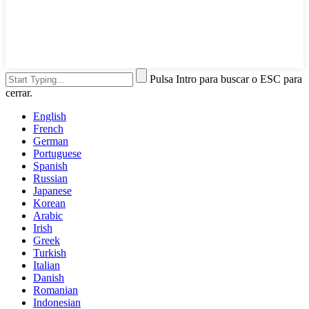
Pulsa Intro para buscar o ESC para
cerrar.
English
French
German
Portuguese
Spanish
Russian
Japanese
Korean
Arabic
Irish
Greek
Turkish
Italian
Danish
Romanian
Indonesian