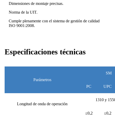
Dimensiones de montaje precisas.
Norma de la UIT.
Cumple plenamente con el sistema de gestión de calidad
ISO 9001:2008.
Especificaciones técnicas
SM
Parámetros
PC
UPC
1310 y 155
Longitud de onda de operación
≤0,2
≤0,2