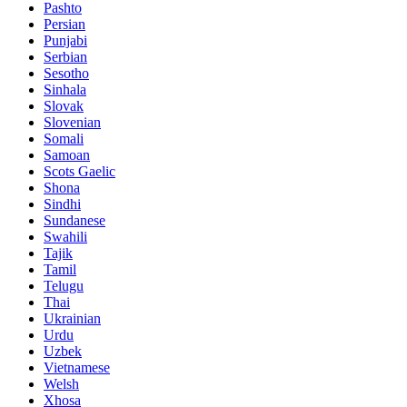
Pashto
Persian
Punjabi
Serbian
Sesotho
Sinhala
Slovak
Slovenian
Somali
Samoan
Scots Gaelic
Shona
Sindhi
Sundanese
Swahili
Tajik
Tamil
Telugu
Thai
Ukrainian
Urdu
Uzbek
Vietnamese
Welsh
Xhosa